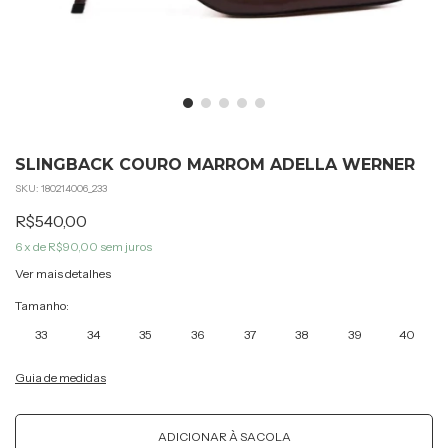
SLINGBACK COURO MARROM ADELLA WERNER
SKU:
180214006_233
R$540,00
6
x de
R$90,00
sem juros
Ver mais detalhes
Tamanho:
33
34
35
36
37
38
39
40
Guia de medidas