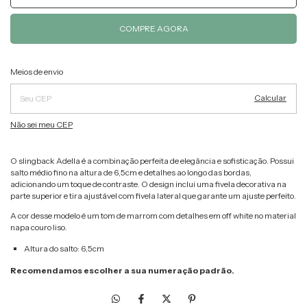
Alterar CEP
Entregas para o CEP:
Meios de envio
Calcular
Não sei meu CEP
O slingback Adella é a combinação perfeita de elegância e sofisticação. Possui
salto médio fino na altura de 6,5cm e detalhes ao longo das bordas,
adicionando um toque de contraste. O design inclui uma fivela decorativa na
parte superior e tira ajustável com fivela lateral que garante um ajuste perfeito.
A cor desse modelo é um tom de marrom com detalhes em off white no material
napa couro liso.
Altura do salto: 6,5cm
Recomendamos escolher a sua numeração padrão.