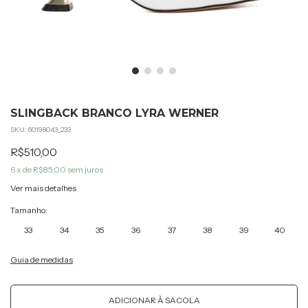
SLINGBACK BRANCO LYRA WERNER
SKU:
60198043_233
R$510,00
6
x de
R$85,00
sem juros
Ver mais detalhes
Tamanho:
33
34
35
36
37
38
39
40
Guia de medidas