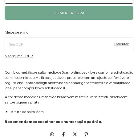
Alterar CEP
Entregas para o CEP:
Meios de envio
Calcular
Não sei meu CEP
Com bico metálico e salto médio de 5cm, o slingback Lyra combina sofisticação
com modernidade. As tiras ajustáveis proporcionam um ajuste confortável e
seguro, enquanto o design aberto no calcanhar garante leveza e versatilidade.
Ideal para compor looks sofisticados!
A cor desse modelo é um tom de branco em material verniz texturizado com
salto e biqueira prata.
Altura do salto: 5cm
Recomendamos escolher sua numeração padrão.