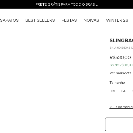
FRETE GRÁTIS PARA TODO O BRASIL
SAPATOS
BEST SELLERS
FESTAS
NOIVAS
WINTER 26
SLINGBA
SKU:
60198043_1
R$530,00
6
x de
R$88,33
Ver mais detal
Tamanho:
33
34
Guia de medid