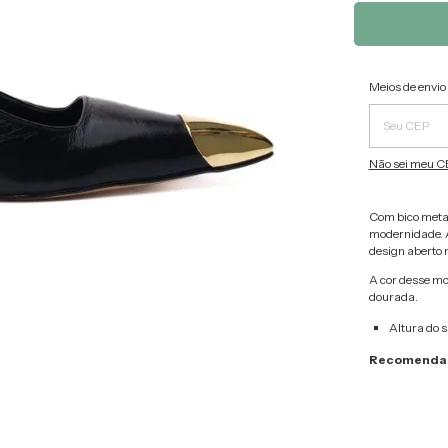
Entregas pa
Meios de envio
Não sei meu C
Com bico metal
modernidade. A
design aberto n
A cor desse mo
dourada.
Altura do s
Recomendam