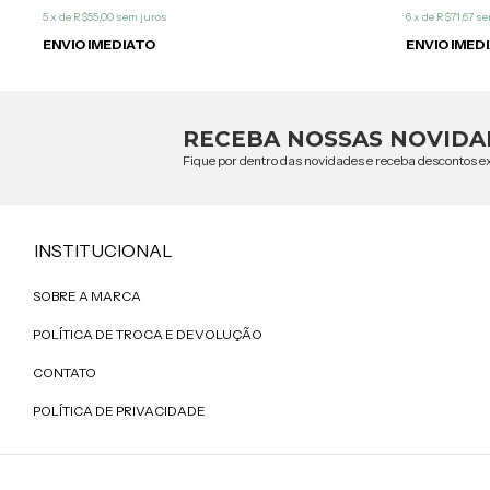
5
x de
R$55,00
sem juros
6
x de
R$71,67
se
ENVIO IMEDIATO
ENVIO IMED
RECEBA NOSSAS NOVIDA
Fique por dentro das novidades e receba descontos ex
INSTITUCIONAL
SOBRE A MARCA
POLÍTICA DE TROCA E DEVOLUÇÃO
CONTATO
POLÍTICA DE PRIVACIDADE