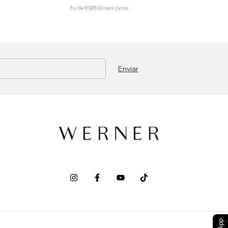
6
x de
R$85,00
sem juros