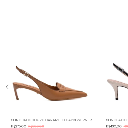
50
%
OFF
20
%
OFF
SLINGBACK COURO CARAMELO CAPRI WERNER
R$275,00
R$550,00
R$430,00
R$