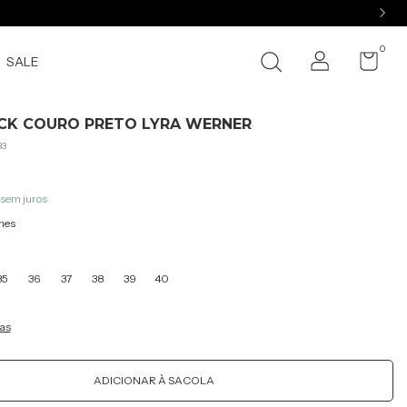
0
SALE
CK COURO PRETO LYRA WERNER
33
sem juros
hes
35
36
37
38
39
40
as