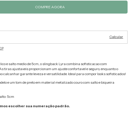
Alterar CEP
ra o CEP:
Calcular
EP
ico e salto medio de 5cm, o slingback Lyra combina sofisticacao com
s tiras ajustaveis proporcionam um ajuste confortavel e seguro, enquanto o
o calcanhar garante leveza e versatilidade. Ideal para compor looks sofisticados!
delo e um tom de preto em material metalizado couro com salto e biqueira
alto: 5cm
os escolher sua numeração padrão.