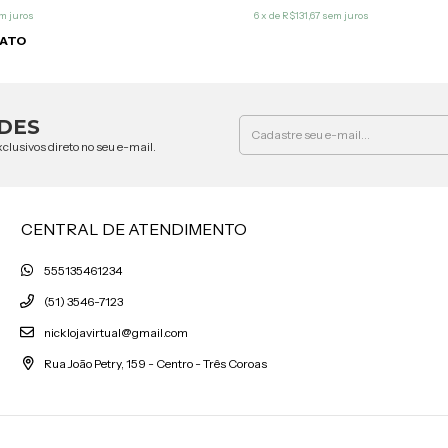
m juros
6
x de
R$131,67
sem juros
IATO
DES
clusivos direto no seu e-mail.
CENTRAL DE ATENDIMENTO
555135461234
(51) 3546-7123
nicklojavirtual@gmail.com
Rua João Petry, 159 - Centro - Três Coroas