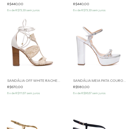
R$440,00
R$440,00
6
x de
R$73,33
sem juros
6
x de
R$73,33
sem juros
SANDÁLIA OFF WHITE RACHEL WERNER
SANDÁLIA MEIA PATA COURO PRATA DORIS WERNER
R$670,00
R$580,00
6
x de
R$111,67
sem juros
6
x de
R$96,67
sem juros
70
%
OFF