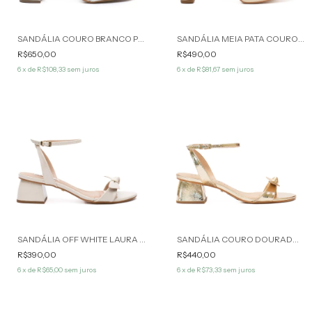
SANDÁLIA COURO BRANCO PEROLADO RENATA WERNER
SANDÁLIA MEIA PATA COURO CHAMPAGNE AUDREY WERNER
R$650,00
R$490,00
6
x de
R$108,33
sem juros
6
x de
R$81,67
sem juros
SANDÁLIA OFF WHITE LAURA WERNER
SANDÁLIA COURO DOURADO LAURA WERNER
R$390,00
R$440,00
6
x de
R$65,00
sem juros
6
x de
R$73,33
sem juros