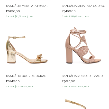
SANDÁLIA MEIA PATA PRATA MARLI WERNER
SANDÁLIA MEIA PATA COURO LISO PRETO AUDREY WERNER
R$490,00
R$490,00
6
x de
R$81,67
sem juros
6
x de
R$81,67
sem juros
SANDÁLIA COURO DOURADO RENATA WERNER
SANDÁLIA ROSA QUEIMADO RACHEL WERNER
R$440,00
R$670,00
6
x de
R$73,33
sem juros
6
x de
R$111,67
sem juros