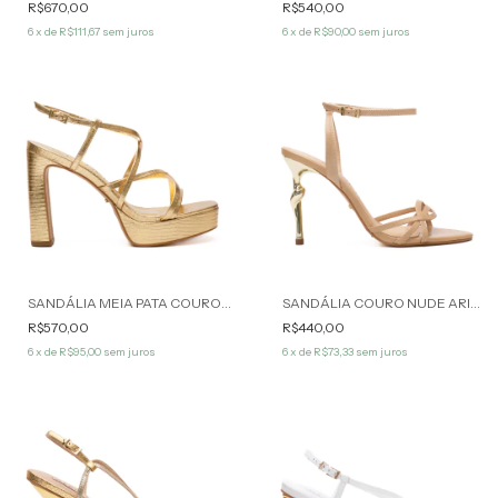
R$670,00
R$540,00
6
x de
R$111,67
sem juros
6
x de
R$90,00
sem juros
SANDÁLIA MEIA PATA COURO DOURADO ALITHA WERNER
SANDÁLIA COURO NUDE ARIA WERNER
R$570,00
R$440,00
6
x de
R$95,00
sem juros
6
x de
R$73,33
sem juros
70
%
OFF