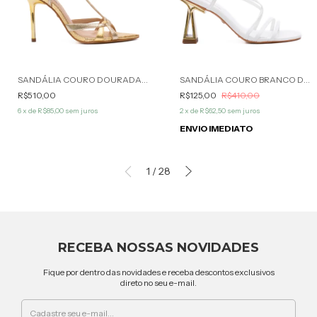
SANDÁLIA COURO DOURADA BILLIE WERNER
SANDÁLIA COURO BRANCO DRIKA WERNER
R$510,00
R$125,00
R$410,00
6
x de
R$85,00
sem juros
2
x de
R$62,50
sem juros
ENVIO IMEDIATO
1
/
28
RECEBA NOSSAS NOVIDADES
Fique por dentro das novidades e receba descontos exclusivos
direto no seu e-mail.