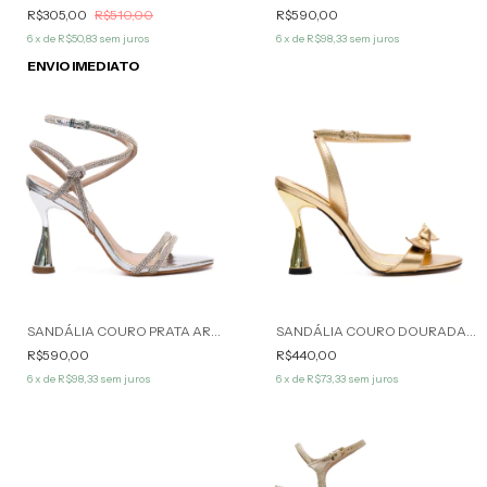
R$305,00
R$510,00
R$590,00
6
x de
R$50,83
sem juros
6
x de
R$98,33
sem juros
ENVIO IMEDIATO
SANDÁLIA COURO PRATA ARMANY WERNER
SANDÁLIA COURO DOURADA OLÍVIA WERNER
R$590,00
R$440,00
6
x de
R$98,33
sem juros
6
x de
R$73,33
sem juros