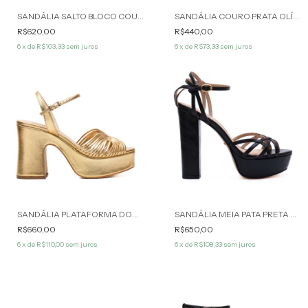
SANDÁLIA SALTO BLOCO COURO MARROM LORENA WERNER
SANDÁLIA COURO PRATA OLÍVIA WERNER
R$620,00
R$440,00
6
x de
R$103,33
sem juros
6
x de
R$73,33
sem juros
SANDÁLIA PLATAFORMA DOURADA KÊNIA WERNER
SANDÁLIA MEIA PATA PRETA HOPE WERNER
R$660,00
R$650,00
6
x de
R$110,00
sem juros
6
x de
R$108,33
sem juros