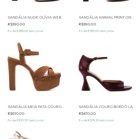
SANDÁLIA NUDE OLÍVIA WERNER
SANDÁLIA ANIMAL PRINT ONÇA OLÍVIA WERNER
R$390,00
R$390,00
6
x de
R$65,00
sem juros
6
x de
R$65,00
sem juros
SANDÁLIA MEIA PATA COURO MARROM CARAMELO SAVANNA WERNER
SANDÁLIA COURO BORDÔ LAVÍNIA WERNER
R$610,00
R$470,00
6
x de
R$101,67
sem juros
6
x de
R$78,33
sem juros