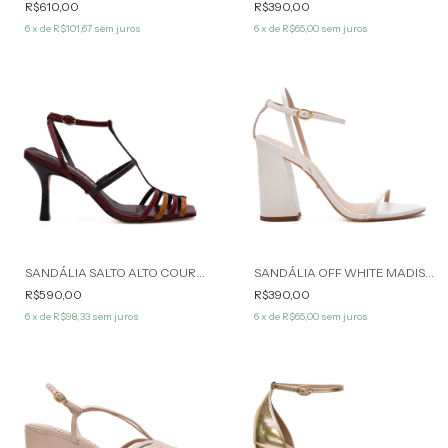
R$610,00
R$390,00
6
x de
R$101,67
sem juros
6
x de
R$65,00
sem juros
SANDÁLIA SALTO ALTO COURO BORDÔ SAMIRA WERNER
SANDÁLIA OFF WHITE MADISON WERNER
R$590,00
R$390,00
6
x de
R$98,33
sem juros
6
x de
R$65,00
sem juros