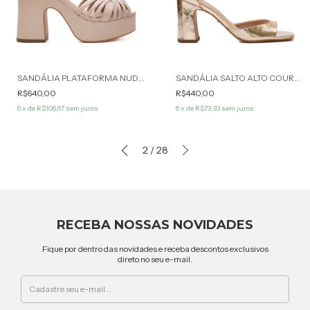
SANDÁLIA PLATAFORMA NUDE MAÍNA WERNER
SANDÁLIA SALTO ALTO COURO CHAMPAGNE KENDAL WERNER
R$640,00
R$440,00
6
x de
R$106,67
sem juros
6
x de
R$73,33
sem juros
2
/
28
RECEBA NOSSAS NOVIDADES
Fique por dentro das novidades e receba descontos exclusivos
direto no seu e-mail.