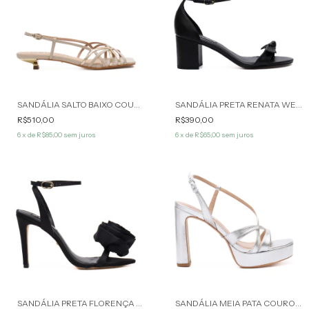
SANDÁLIA SALTO BAIXO COURO OFF WHITE VALEN WERNER
SANDÁLIA PRETA RENATA WERNER
R$510,00
R$390,00
6
x de
R$85,00
sem juros
6
x de
R$65,00
sem juros
40
%
OFF
SANDÁLIA PRETA FLORENÇA WERNER
SANDÁLIA MEIA PATA COURO PRATA DALILA WERNER