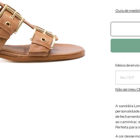
Guia de medid
Entregas pa
Meios de envio
Não sei meu C
A sandália Lor
personalidade.
de fechamento 
ao caminhar, 
Perfeita para o
A cor desse mo