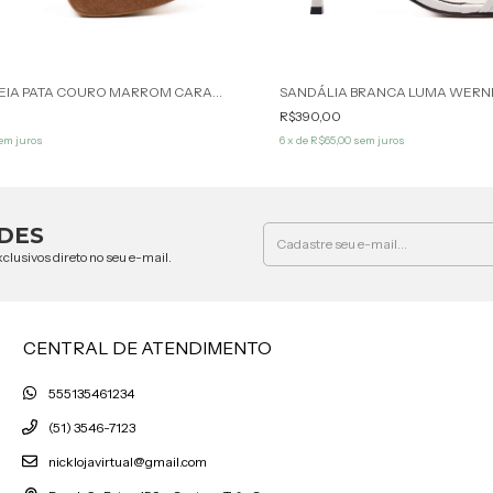
SANDÁLIA MEIA PATA COURO MARROM CARAMELO SAVANNA WERNER
SANDÁLIA BRANCA LUMA WERN
R$390,00
em juros
6
x de
R$65,00
sem juros
DES
clusivos direto no seu e-mail.
CENTRAL DE ATENDIMENTO
555135461234
(51) 3546-7123
nicklojavirtual@gmail.com