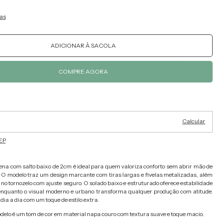
as
Alterar CEP
ra o CEP:
Calcular
EP
ena com salto baixo de 2cm é ideal para quem valoriza conforto sem abrir mão de
 O modelo traz um design marcante com tiras largas e fivelas metalizadas, além
no tornozelo com ajuste seguro. O solado baixo e estruturado oferece estabilidade
enquanto o visual moderno e urbano transforma qualquer produção com atitude.
 dia a dia com um toque de estilo extra.
delo é um tom de cor em material napa couro com textura suave e toque macio.