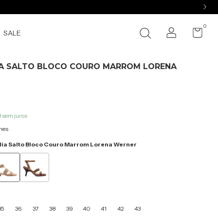
0
SALE
A SALTO BLOCO COURO MARROM LORENA
3
sem juros
hes
ia Salto Bloco Couro Marrom Lorena Werner
35
36
37
38
39
40
41
42
43