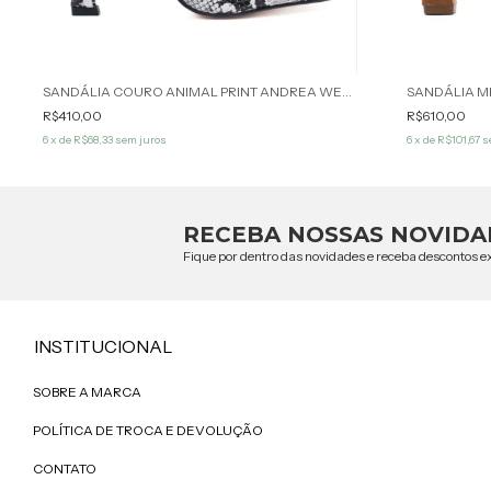
SANDÁLIA COURO ANIMAL PRINT ANDREA WERNER
R$410,00
R$610,00
6
x de
R$68,33
sem juros
6
x de
R$101,67
s
RECEBA NOSSAS NOVIDA
Fique por dentro das novidades e receba descontos ex
INSTITUCIONAL
SOBRE A MARCA
POLÍTICA DE TROCA E DEVOLUÇÃO
CONTATO