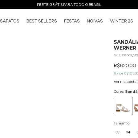
FRETE GRÁTIS PARA TODO O BRASIL
SAPATOS
BEST SELLERS
FESTAS
NOIVAS
WINTER 26
SANDÁLI
WERNER
SKU:
239003_542
R$620,00
6
x de
R$103,3
Ver mais detal
Cores:
Sandál
Tamanho:
33
34