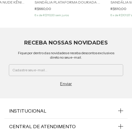
SANDÁLIA PLATAFORMA NUDE KÊNIA WERNER
SANDÁLIA PLATAFORMA DOURADA KÊNIA WERNER
R$660,00
R$610,00
6
x de
R$110,00
sem juros
6
x de
R$101,67
RECEBA NOSSAS NOVIDADES
Fique por dentro das novidades e receba descontos exclusivos
direto no seu e-mail.
INSTITUCIONAL
CENTRAL DE ATENDIMENTO