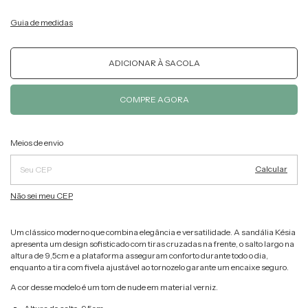
Guia de medidas
Alterar CEP
Entregas para o CEP:
Meios de envio
Calcular
Não sei meu CEP
Um clássico moderno que combina elegância e versatilidade. A sandália Késia
apresenta um design sofisticado com tiras cruzadas na frente, o salto largo na
altura de 9,5cm e a plataforma asseguram conforto durante todo o dia,
enquanto a tira com fivela ajustável ao tornozelo garante um encaixe seguro.
A cor desse modelo é um tom de nude em material verniz.