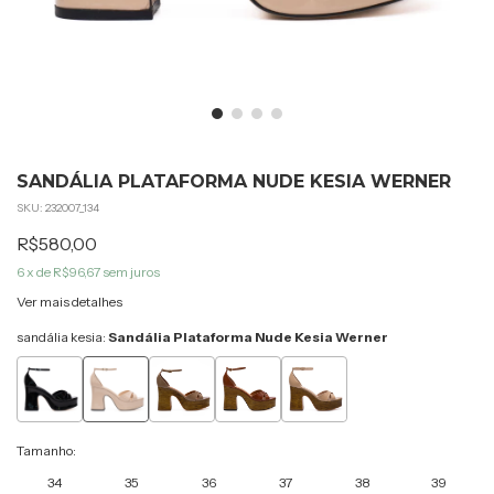
SANDÁLIA PLATAFORMA NUDE KESIA WERNER
SKU:
232007_134
R$580,00
6
x de
R$96,67
sem juros
Ver mais detalhes
sandália kesia:
Sandália Plataforma Nude Kesia Werner
Tamanho:
34
35
36
37
38
39