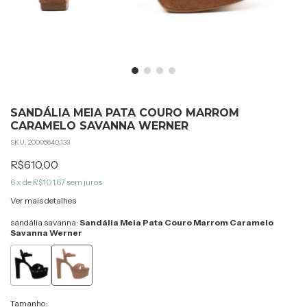
SANDÁLIA MEIA PATA COURO MARROM
CARAMELO SAVANNA WERNER
SKU:
20005640_133
R$610,00
6
x de
R$101,67
sem juros
Ver mais detalhes
sandália savanna:
Sandália Meia Pata Couro Marrom Caramelo
Savanna Werner
Tamanho: