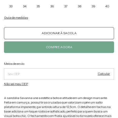
33
34
35
36
37
38
39
40
Guia de medidas
Alterar CEP
Entregas para o CEP:
Meios de envio
Calcular
Não sei meu CEP
A sandália Savanna une a estética boho e atitude em um design marcante.
Feita em camurça, possui tiras cruzadas que valorizam o pé e um salto
plataforma imponente, garantindo altura de 12,5cm. O detalhe em tachas na
base adiciona um toque rústico e sofisticado, perfeito para quem busca um
visual boho chic. O fechamento com fivela ajustável no tornozelo oferece mais