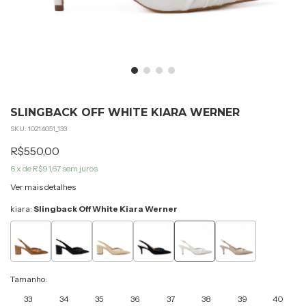
SLINGBACK OFF WHITE KIARA WERNER
SKU:
10214051_133
R$550,00
6
x de
R$91,67
sem juros
Ver mais detalhes
kiara:
Slingback Off White Kiara Werner
Tamanho:
33
34
35
36
37
38
39
40