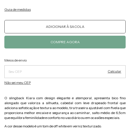
Guia de medidas
Alterar CEP
Entregas para o CEP:
Meios de envio
Calcular
Não sei meu CEP
O slingback Kiara com design elegante e atemporal, apresenta bico fino
alongado que valoriza a silhueta, cabedal com leve drapeado frontal que
adiciona sofisticação e textura ao modelo, tira traseira ajustável com fivela que
proporciona melhor encaixe e segurança ao caminhar, salto médio de 6,5cm
que equilibra feminilidade e conforto no uso diário ou em ocasiões especiais.
A cor desse modelo é um tom de off white em verniz texturizado.