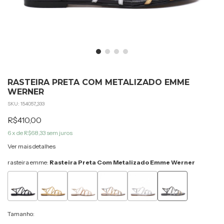
RASTEIRA PRETA COM METALIZADO EMME
WERNER
SKU:
154057_333
R$410,00
6
x de
R$68,33
sem juros
Ver mais detalhes
rasteira emme:
Rasteira Preta Com Metalizado Emme Werner
Tamanho: