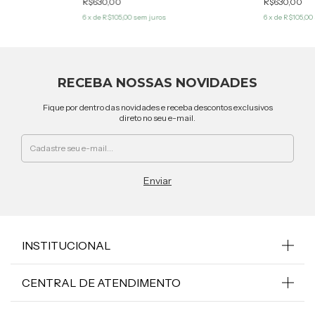
R$630,00
R$630,00
6
x de
R$105,00
sem juros
6
x de
R$105,00
RECEBA NOSSAS NOVIDADES
Fique por dentro das novidades e receba descontos exclusivos
direto no seu e-mail.
INSTITUCIONAL
CENTRAL DE ATENDIMENTO