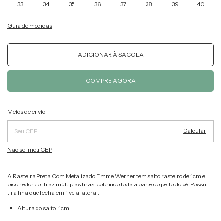
33
34
35
36
37
38
39
40
Guia de medidas
Alterar CEP
Entregas para o CEP:
Meios de envio
Calcular
Não sei meu CEP
A Rasteira Preta Com Metalizado Emme Werner tem salto rasteiro de 1cm e
bico redondo. Traz múltiplas tiras, cobrindo toda a parte do peito do pé. Possui
tira fina que fecha em fivela lateral.
Altura do salto: 1cm