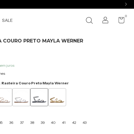
0
SALE
A COURO PRETO MAYLA WERNER
sem juros
hes
:
Rasteira Couro Preto Mayla Werner
35
36
37
38
39
40
41
42
43