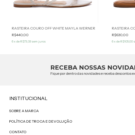
RASTEIRA COURO OFF WHITE MAYLA WERNER
R$440,00
R$630,00
6
x de
R$73,33
sem juros
6
x de
R$105,00
s
RECEBA NOSSAS NOVIDA
Fique por dentro das novidades e receba descontos ex
INSTITUCIONAL
SOBRE A MARCA
POLÍTICA DE TROCA E DEVOLUÇÃO
CONTATO