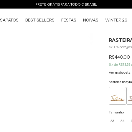
FRETE GRÁTIS PARA TODO O BRASIL
SAPATOS
BEST SELLERS
FESTAS
NOIVAS
WINTER 26
RASTEIR
SKU:
240005_633
R$440,00
6
x de
R$73,33
Ver mais detal
rasteira mayla
Tamanho:
33
34