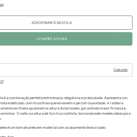
as
Alterar CEP
ra o CEP:
Calcular
EP
la é a combinação perfeita entre leveza, elegância e praticidade. Apresenta um
ista e delicado, com tiras finas que envolvem o pé com suavidade. A rasteira
amento em fivela ajustável na altura do tornozelo, garantindo maior firmeza e
aminhar. O salto na altura de 1cm traz conforto, tornando este modelo ideal para
.
delo é um tom de preto em material com acabamento texturizado.
alto: 1cm