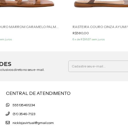
RASTEIRA COURO MARROM CARAMELO PALMER WERNER
RASTEIRA COURO CINZA AYUMI
R$580,00
em juros
6
x de
R$96,67
sem juros
DES
clusivos direto no seu e-mail.
CENTRAL DE ATENDIMENTO
555135461234
(51) 3546-7123
nicklojavirtual@gmail.com