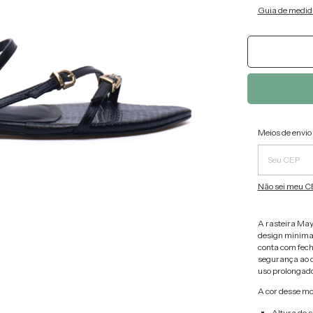
Guia de medid
Entregas pa
Meios de envio
Não sei meu C
A rasteira May
design minimal
conta com fech
segurança ao c
uso prolongado
A cor desse mo
Altura do s