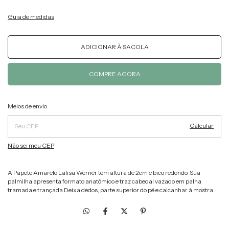
Guia de medidas
Alterar CEP
Entregas para o CEP:
Meios de envio
Calcular
Não sei meu CEP
A Papete Amarelo Lalisa Werner tem altura de 2cm e bico redondo. Sua
palmilha apresenta formato anatômico e traz cabedal vazado em palha
tramada e trançada Deixa dedos, parte superior do pé e calcanhar à mostra.