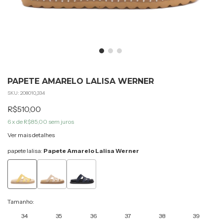
PAPETE AMARELO LALISA WERNER
SKU:
208010_334
R$510,00
6
x de
R$85,00
sem juros
Ver mais detalhes
papete lalisa:
Papete Amarelo Lalisa Werner
Tamanho:
34
35
36
37
38
39