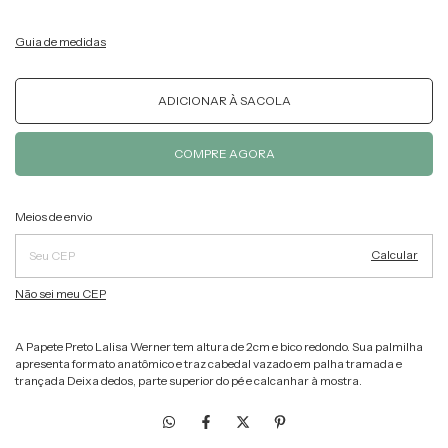
Guia de medidas
Alterar CEP
Entregas para o CEP:
Meios de envio
Calcular
Não sei meu CEP
A Papete Preto Lalisa Werner tem altura de 2cm e bico redondo. Sua palmilha
apresenta formato anatômico e traz cabedal vazado em palha tramada e
trançada Deixa dedos, parte superior do pé e calcanhar à mostra.