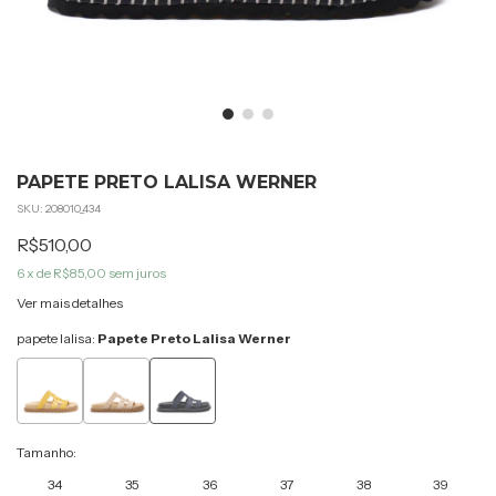
PAPETE PRETO LALISA WERNER
SKU:
208010_434
R$510,00
6
x de
R$85,00
sem juros
Ver mais detalhes
papete lalisa:
Papete Preto Lalisa Werner
Tamanho:
34
35
36
37
38
39