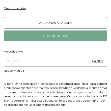
Guia de medidas
Alterar CEP
Entregas para o CEP:
Meios de envio
Calcular
Não sei meu CEP
A bota Unna com design sofisticado e contemporâneo, ideal para compor
produções elegantes e marcantes, possui bico fino que alonga a silhueta e traz
um visual refinado, com cabedal estruturado que se ajusta ao formato da
perna proporcionando um caimento elegante. Conta com salto bloco de DE
10cm que garante maior estabilidade, conforto e segurança ao caminhar, além
de proporcionar equilíbrio para uso prolongado.