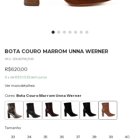
BOTA COURO MARROM UNNA WERNER
SKU:
20042706_5133
R$620,00
6
x de
R$103,33
sem juros
Ver mais detalhes
Cores:
Bota Couro Marrom Unna Werner
Tamanho:
33
34
35
36
37
38
39
40