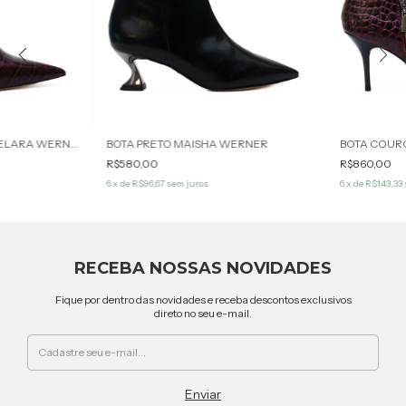
BOTA COURO BORDÔ DELARA WERNER
BOTA PRETO MAISHA WERNER
R$580,00
R$860,00
6
x de
R$96,67
sem juros
6
x de
R$143,33
RECEBA NOSSAS NOVIDADES
Fique por dentro das novidades e receba descontos exclusivos
direto no seu e-mail.