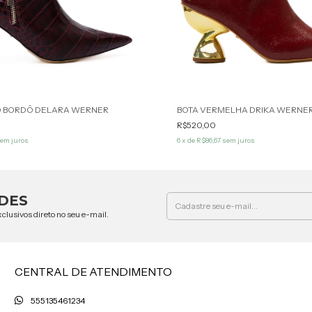
O BORDÔ DELARA WERNER
BOTA VERMELHA DRIKA WERNE
R$520,00
em juros
6
x de
R$86,67
sem juros
DES
clusivos direto no seu e-mail.
CENTRAL DE ATENDIMENTO
555135461234