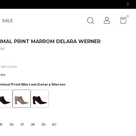
0
SALE
IMAL PRINT MARROM DELARA WERNER
233
7
sem juros
hes
nimal Print Marrom Delara Werner
35
36
37
38
39
40