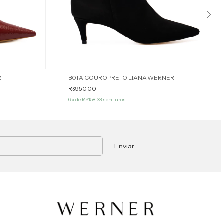
R
BOTA COURO PRETO LIANA WERNER
R$950,00
6
x de
R$158,33
sem juros