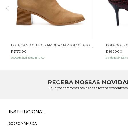
BOTA CANO CURTO RAMONA MARROM CLARO WERNER
BOTA COUR
R$770,00
R$860,00
6
x de
R$128,33
sem juros
6
x de
R$143,33
s
RECEBA NOSSAS NOVIDA
Fique por dentro das novidades e receba descontos ex
INSTITUCIONAL
SOBRE A MARCA