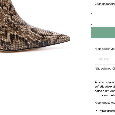
Guia de medid
Entregas pa
Meios de envio
Não sei meu C
A bota Delara
sofisticado e 
calce e um det
um toque cont
A cor desse mo
Altura do s