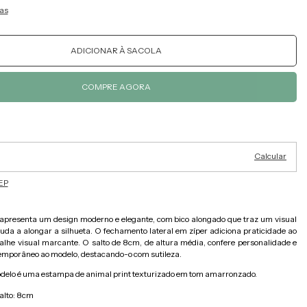
as
Alterar CEP
ra o CEP:
Calcular
EP
 apresenta um design moderno e elegante, com bico alongado que traz um visual
ajuda a alongar a silhueta. O fechamento lateral em zíper adiciona praticidade ao
alhe visual marcante. O salto de 8cm, de altura média, confere personalidade e
emporâneo ao modelo, destacando-o com sutileza.
delo é uma estampa de animal print texturizado em tom amarronzado.
alto: 8cm