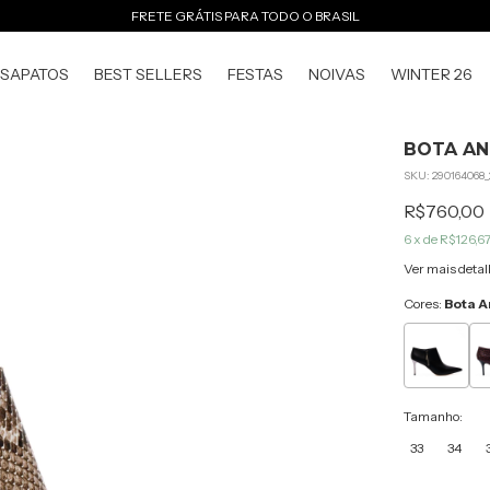
FRETE GRÁTIS PARA TODO O BRASIL
SAPATOS
BEST SELLERS
FESTAS
NOIVAS
WINTER 26
BOTA AN
SKU:
290164068_
R$760,00
6
x de
R$126,6
Ver mais detal
Cores:
Bota A
Tamanho:
33
34