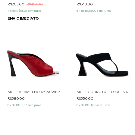
R$205,00
R$410,00
R$510,00
4
x de
R$51,25
sem juros
6
x de
R$85,00
sem juros
ENVIO IMEDIATO
MULE VERMELHO AYRA WERNER
MULE COURO PRETO KALINA WERNER
R$580,00
R$550,00
6
x de
R$96,67
sem juros
6
x de
R$91,67
sem juros