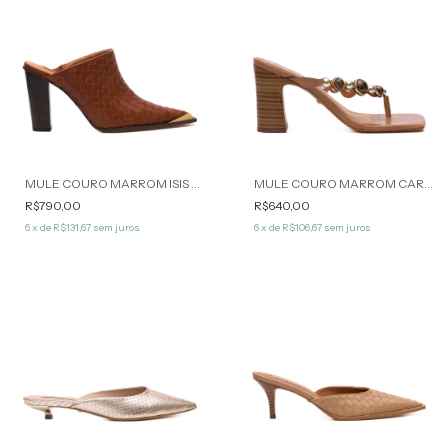
MULE COURO MARROM ISIS WERNER
MULE COURO MARROM CARAMELO PALMER WERNER
R$790,00
R$640,00
6
x de
R$131,67
sem juros
6
x de
R$106,67
sem juros