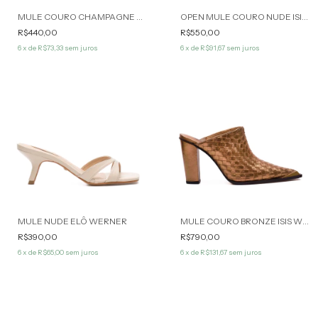
MULE COURO CHAMPAGNE MAÍSA WERNER
OPEN MULE COURO NUDE ISIS WERNER
R$440,00
R$550,00
6
x de
R$73,33
sem juros
6
x de
R$91,67
sem juros
MULE NUDE ELÔ WERNER
MULE COURO BRONZE ISIS WERNER
R$390,00
R$790,00
6
x de
R$65,00
sem juros
6
x de
R$131,67
sem juros