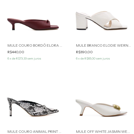
MULE COURO BORDÔ ELORA WERNER
MULE BRANCO ELODIE WERNER
R$440,00
R$390,00
6
x de
R$73,33
sem juros
6
x de
R$65,00
sem juros
50
%
OFF
MULE COURO ANIMAL PRINT MAIZIE WERNER
MULE OFF WHITE JASMIN WERNER