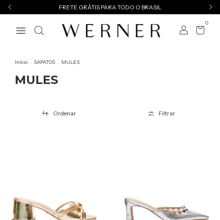
FRETE GRÁTIS PARA TODO O BRASIL
0
Início
.
SAPATOS
.
MULES
MULES
Ordenar
Filtrar