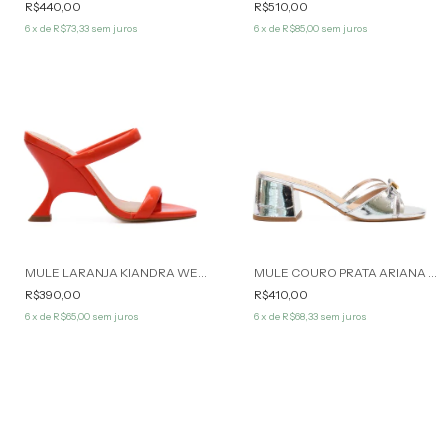
R$440,00
R$510,00
6
x de
R$73,33
sem juros
6
x de
R$85,00
sem juros
MULE LARANJA KIANDRA WERNER
MULE COURO PRATA ARIANA WERNER
R$390,00
R$410,00
6
x de
R$65,00
sem juros
6
x de
R$68,33
sem juros