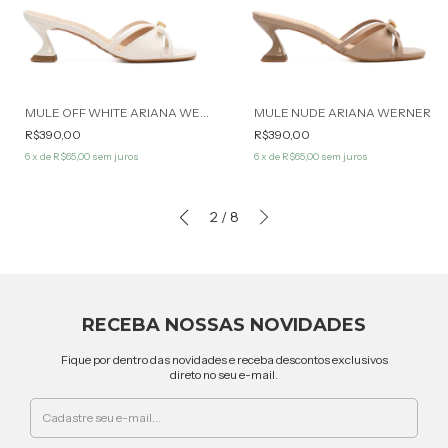
MULE OFF WHITE ARIANA WERNER
MULE NUDE ARIANA WERNER
R$390,00
R$390,00
6
x de
R$65,00
sem juros
6
x de
R$65,00
sem juros
2
/
8
RECEBA NOSSAS NOVIDADES
Fique por dentro das novidades e receba descontos exclusivos
direto no seu e-mail.