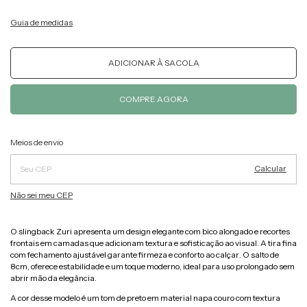
Guia de medidas
Alterar CEP
Entregas para o CEP:
Meios de envio
Calcular
Não sei meu CEP
O slingback Zuri apresenta um design elegante com bico alongado e recortes
frontais em camadas que adicionam textura e sofisticação ao visual. A tira fina
com fechamento ajustável garante firmeza e conforto ao calçar. O salto de
8cm, oferece estabilidade e um toque moderno, ideal para uso prolongado sem
abrir mão da elegância.
A cor desse modelo é um tom de preto em material napa couro com textura