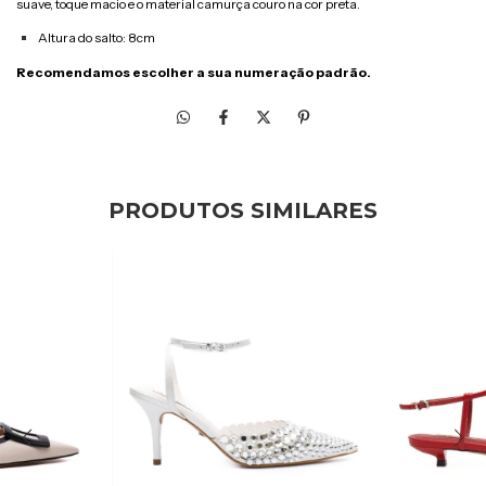
suave, toque macio e o material camurça couro na cor preta.
Altura do salto: 8cm
Recomendamos escolher a sua numeração padrão.
PRODUTOS SIMILARES
50
%
OFF