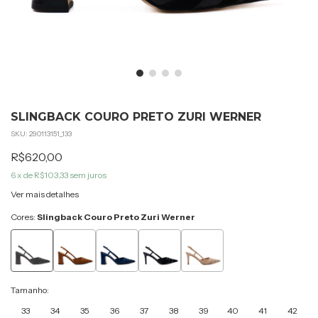
SLINGBACK COURO PRETO ZURI WERNER
SKU:
290113151_133
R$620,00
6
x de
R$103,33
sem juros
Ver mais detalhes
Cores:
Slingback Couro Preto Zuri Werner
Tamanho:
33
34
35
36
37
38
39
40
41
42