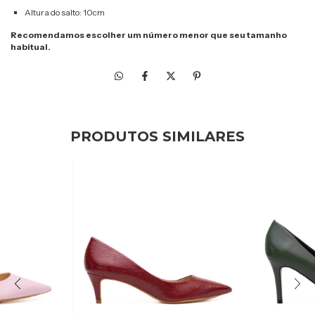
Altura do salto: 10cm
Recomendamos escolher um número menor que seu tamanho
habitual.
PRODUTOS SIMILARES
20
%
OFF
50
%
OFF