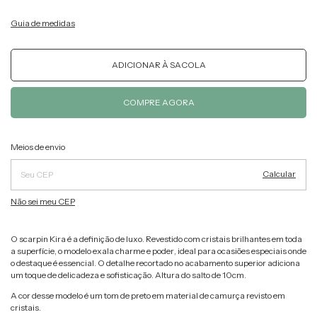
Guia de medidas
Alterar CEP
Entregas para o CEP:
Meios de envio
Calcular
Não sei meu CEP
O scarpin Kira é a definição de luxo. Revestido com cristais brilhantes em toda
a superfície, o modelo exala charme e poder, ideal para ocasiões especiais onde
o destaque é essencial. O detalhe recortado no acabamento superior adiciona
um toque de delicadeza e sofisticação.
Altura do salto de 10cm.
A cor desse modelo é um tom de preto em material de camurça revisto em
cristais.