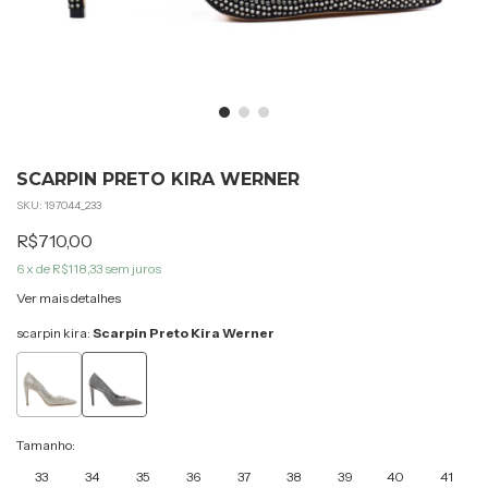
SCARPIN PRETO KIRA WERNER
SKU:
197044_233
R$710,00
6
x de
R$118,33
sem juros
Ver mais detalhes
scarpin kira:
Scarpin Preto Kira Werner
Tamanho:
33
34
35
36
37
38
39
40
41