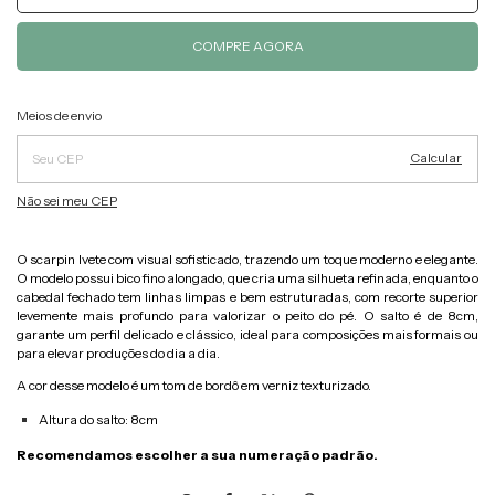
Alterar CEP
Entregas para o CEP:
Meios de envio
Calcular
Não sei meu CEP
O scarpin Ivete com visual sofisticado, trazendo um toque moderno e elegante.
O modelo possui bico fino alongado, que cria uma silhueta refinada, enquanto o
cabedal fechado tem linhas limpas e bem estruturadas, com recorte superior
levemente mais profundo para valorizar o peito do pé. O salto é de 8cm,
garante um perfil delicado e clássico, ideal para composições mais formais ou
para elevar produções do dia a dia.
A cor desse modelo é um tom de bordô em verniz texturizado.
Altura do salto: 8cm
Recomendamos escolher a sua numeração padrão.