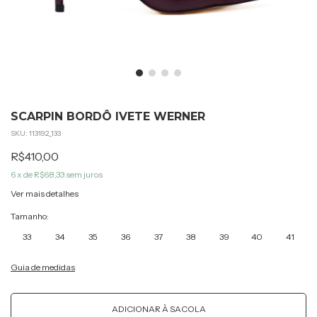
SCARPIN BORDÔ IVETE WERNER
SKU:
113192_133
R$410,00
6
x de
R$68,33
sem juros
Ver mais detalhes
Tamanho:
33
34
35
36
37
38
39
40
41
Guia de medidas