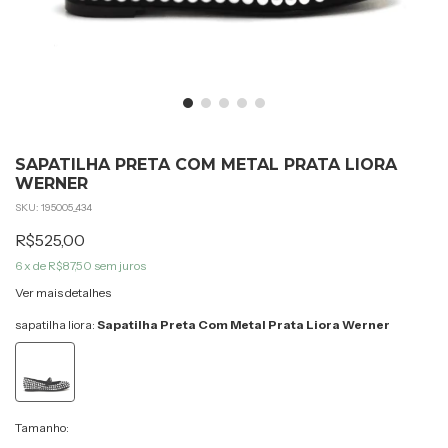
SAPATILHA PRETA COM METAL PRATA LIORA
WERNER
SKU:
195005_434
R$525,00
6
x de
R$87,50
sem juros
Ver mais detalhes
sapatilha liora:
Sapatilha Preta Com Metal Prata Liora Werner
Tamanho: