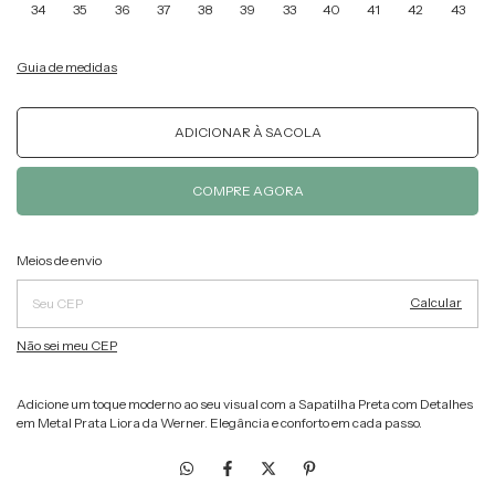
34
35
36
37
38
39
33
40
41
42
43
Guia de medidas
Alterar CEP
Entregas para o CEP:
Meios de envio
Calcular
Não sei meu CEP
Adicione um toque moderno ao seu visual com a Sapatilha Preta com Detalhes
em Metal Prata Liora da Werner. Elegância e conforto em cada passo.