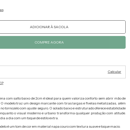
as
Alterar CEP
ra o CEP:
Calcular
EP
ena com salto baixo de 2cm é ideal para quem valoriza conforto sem abrir mão de
 O modelo traz um design marcante com tiras largas e fivelas metalizadas, além
no tornozelo com ajuste seguro. O solado baixo e estruturado oferece estabilidade
enquanto o visual moderno e urbano transforma qualquer produção com atitude.
 dia a dia com um toque de estilo extra.
delo é um tom de cor em material napa couro com textura suave e toque macio.