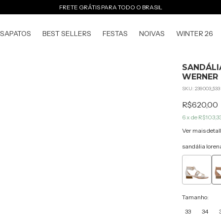
FRETE GRÁTIS PARA TODO O BRASIL
SAPATOS
BEST SELLERS
FESTAS
NOIVAS
WINTER 26
SANDÁLI
WERNER
SKU:
239003_533
R$620,00
6
x de
R$103,3
Ver mais detal
sandália lorena
Tamanho:
33
34