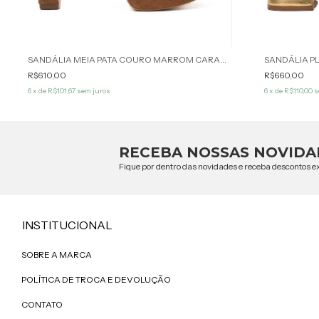
SANDÁLIA MEIA PATA COURO MARROM CARAMELO SAVANNA WERNER
R$610,00
R$660,00
6
x de
R$101,67
sem juros
6
x de
R$110,00
s
RECEBA NOSSAS NOVIDA
Fique por dentro das novidades e receba descontos ex
INSTITUCIONAL
SOBRE A MARCA
POLÍTICA DE TROCA E DEVOLUÇÃO
CONTATO