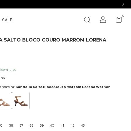
0
SALE
A SALTO BLOCO COURO MARROM LORENA
3
sem juros
hes
 resteira:
Sandália Salto Bloco Couro Marrom Lorena Werner
35
36
37
38
39
40
41
42
43