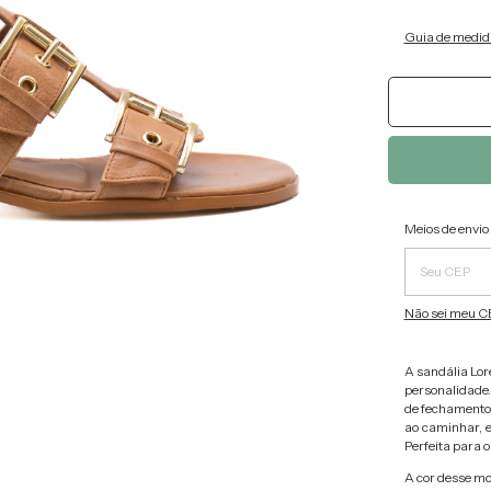
Guia de medid
Entregas pa
Meios de envio
Não sei meu C
A sandália Lor
personalidade.
de fechamento 
ao caminhar, 
Perfeita para o
A cor desse mo