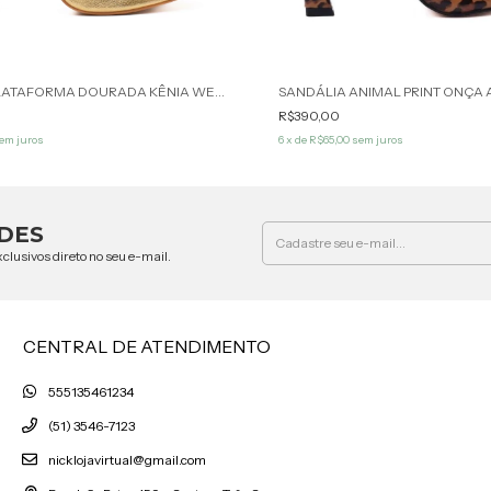
SANDÁLIA PLATAFORMA DOURADA KÊNIA WERNER
R$390,00
em juros
6
x de
R$65,00
sem juros
DES
clusivos direto no seu e-mail.
CENTRAL DE ATENDIMENTO
555135461234
(51) 3546-7123
nicklojavirtual@gmail.com