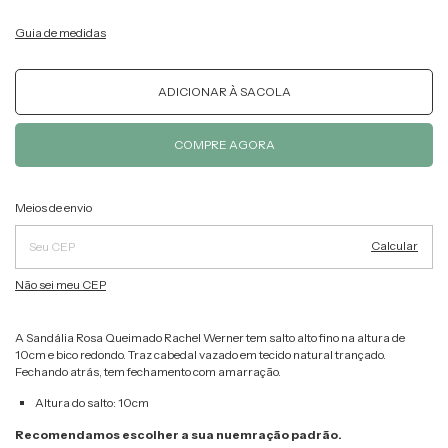
Guia de medidas
Alterar CEP
Entregas para o CEP:
Meios de envio
Calcular
Não sei meu CEP
A Sandália Rosa Queimado Rachel Werner tem salto alto fino na altura de
10cm e bico redondo. Traz cabedal vazado em tecido natural trançado.
Fechando atrás, tem fechamento com amarração.
Altura do salto: 10cm
Recomendamos escolher a sua nuemração padrão.