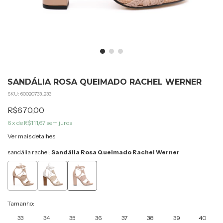
SANDÁLIA ROSA QUEIMADO RACHEL WERNER
SKU:
60020733_233
R$670,00
6
x de
R$111,67
sem juros
Ver mais detalhes
sandália rachel:
Sandália Rosa Queimado Rachel Werner
Tamanho:
33
34
35
36
37
38
39
40