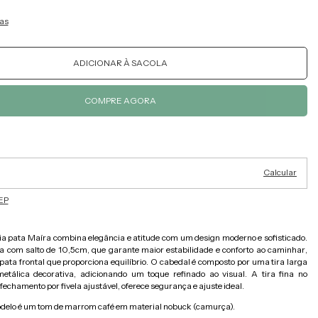
as
Alterar CEP
ra o CEP:
Calcular
EP
a pata Maíra combina elegância e atitude com um design moderno e sofisticado.
a com salto de 10,5cm, que garante maior estabilidade e conforto ao caminhar,
ata frontal que proporciona equilíbrio. O cabedal é composto por uma tira larga
etálica decorativa, adicionando um toque refinado ao visual. A tira fina no
fechamento por fivela ajustável, oferece segurança e ajuste ideal.
odelo é um tom de marrom café em material nobuck (camurça).