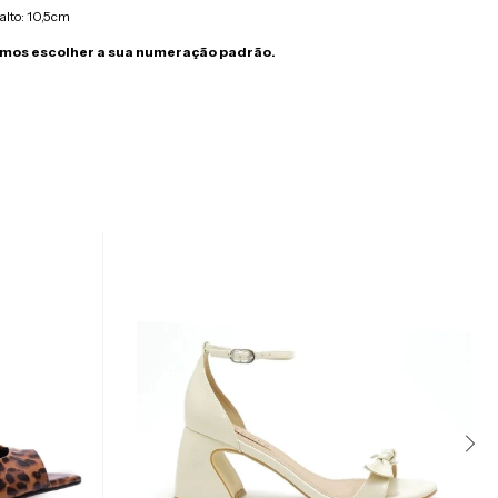
alto: 10,5cm
os escolher a sua numeração padrão.