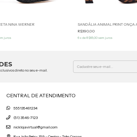
RETA NINA WERNER
R$390,00
m juros
6
x de
R$65,00
sem juros
DES
clusivos direto no seu e-mail.
CENTRAL DE ATENDIMENTO
555135461234
(51) 3546-7123
nicklojavirtual@gmail.com
Rua João Petry, 159 - Centro - Três Coroas