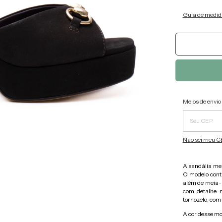
Guia de medid
Entregas pa
Meios de envio
Não sei meu C
A sandália mei
O modelo cont
além de meia-p
com detalhe m
tornozelo, com 
A cor desse m