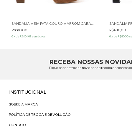
SANDÁLIA MEIA PATA COURO MARROM CARAMELO SAVANNA WERNER
SANDÁLIA P
R$610,00
R$480,00
6
x de
R$101,67
sem juros
6
x de
R$80,00
se
RECEBA NOSSAS NOVIDA
Fique por dentro das novidades e receba descontos ex
INSTITUCIONAL
SOBRE A MARCA
POLÍTICA DE TROCA E DEVOLUÇÃO
CONTATO