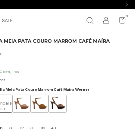
0
SALE
A MEIA PATA COURO MARROM CAFÉ MAÍRA
33
00
sem juros
hes
ia Meia Pata Couro Marrom Café Maíra Werner
35
36
37
38
39
40