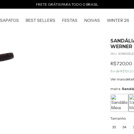
FRETE GRÁTIS PARA TODO O BRASIL
SAPATOS
BEST SELLERS
FESTAS
NOIVAS
WINTER 26
SANDÁLI
WERNER
SKU:
20180032_5
R$720,00
6
x de
R$120,
Ver mais detal
maíra:
Sandál
Tamanho:
33
34