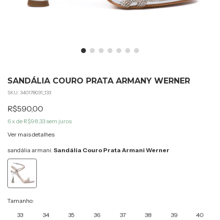
SANDÁLIA COURO PRATA ARMANY WERNER
SKU:
340178031_133
R$590,00
6
x de
R$98,33
sem juros
Ver mais detalhes
sandália armani:
Sandália Couro Prata Armani Werner
Tamanho:
33
34
35
36
37
38
39
40