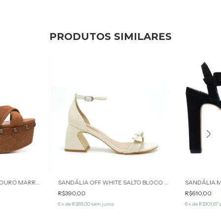
PRODUTOS SIMILARES
SANDÁLIA MEIA PATA COURO MARROM CARAMELO SAVANNA WERNER
SANDÁLIA OFF WHITE SALTO BLOCO RENATA WERNER
R$390,00
R$610,00
6
x de
R$65,00
sem juros
6
x de
R$101,67