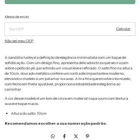
Alterar CEP
Entregas para o CEP:
Meios de envio
Calcular
Não sei meu CEP
A sandália hailey é a definição de elegância minimalista com um toque de
sofisticação. Com um design fino, apresenta delicadas tiras que se cruzam
sobre o peito do pé, garantindo um visual leve e refinado. O salto fino na altura
de 10cm, dourado metálico confere um contraste impactante e moderno,
elevando o modelo a um patamar luxuoso. A tira fina que envolve o tornozelo,
com fecho em fivela ajustável, proporciona estabilidade e elegância ao
caminhar.
A cor desse modelo é um tom de cinza em material napa couro com textura
suave e toque macio.
Altura do salto: 10cm
Recomendamos escolher a sua numeração padrão.