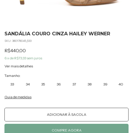
SANDÁLIA COURO CINZA HAILEY WERNER
SKU:
380178045_533
R$440,00
6
x de
R$73,33
sem juros
Ver mais detalhes
Tamanho:
33
34
35
36
37
38
39
40
Guia de medidas