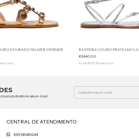
COURO DOURADO PALMER WERNER
RASTEIRA COURO PRATA MAYL
R$440,00
em juros
6
x de
R$73,33
sem juros
DES
clusivos direto no seu e-mail.
CENTRAL DE ATENDIMENTO
555135461234