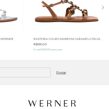
A WERNER
RASTEIRA COURO MARROM CARAMELO PALMER WERNER
R$630,00
6
x de
R$105,00
sem juros