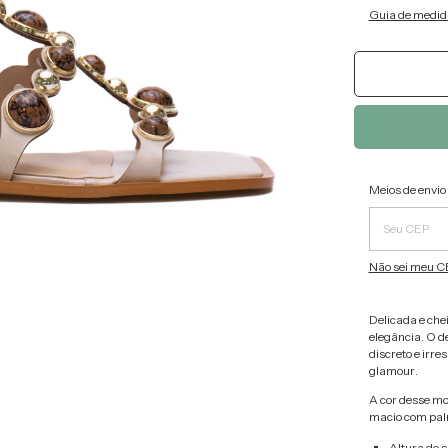
Guia de medid
Entregas pa
Meios de envio
Não sei meu C
Delicada e chei
elegância. O d
discreto e irre
glamour.
A cor desse mo
macio com pal
Altura do s