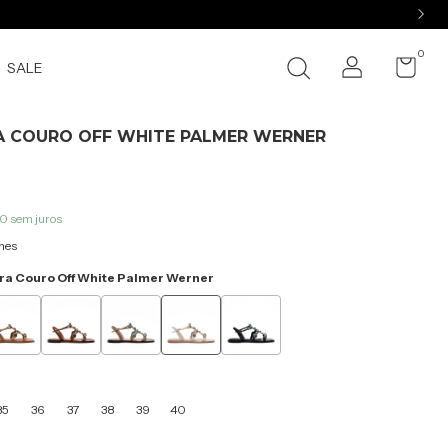
0
SALE
A COURO OFF WHITE PALMER WERNER
00
sem juros
hes
ra Couro Off White Palmer Werner
35
36
37
38
39
40