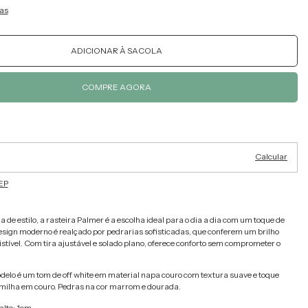
as
Alterar CEP
ra o CEP:
Calcular
EP
a de estilo, a rasteira Palmer é a escolha ideal para o dia a dia com um toque de
esign moderno é realçado por pedrarias sofisticadas, que conferem um brilho
sistível. Com tira ajustável e solado plano, oferece conforto sem comprometer o
delo é um tom de off white em material napa couro com textura suave e toque
milha em couro. Pedras na cor marrom e dourada.
alto: 1cm