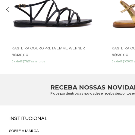
RASTEIRA COURO PRETA EMME WERNER
RASTEIRA 
R$430,00
R$630,00
6
x de
R$71,67
sem juros
6
x de
R$105,00
s
RECEBA NOSSAS NOVIDA
Fique por dentro das novidades e receba descontos ex
INSTITUCIONAL
SOBRE A MARCA