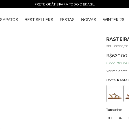
FRETE GRÁTIS PARA TODO O BRASIL
SAPATOS
BEST SELLERS
FESTAS
NOIVAS
WINTER 26
RASTEIR
SKU:
238005_533
R$630,00
6
x de
R$105,
Ver mais detal
Cores:
Rastei
Tamanho:
33
34