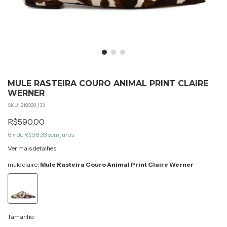
MULE RASTEIRA COURO ANIMAL PRINT CLAIRE
WERNER
SKU:
218029_133
R$590,00
6
x de
R$98,33
sem juros
Ver mais detalhes
mule claire:
Mule Rasteira Couro Animal Print Claire Werner
Tamanho: