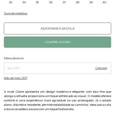
33
34
35
36
37
38
39
40
Guia de medidas
Alterar CEP
Entregas para o CEP:
Meios de envio
Calcular
Não sei meu CEP
A mule Claire apresenta um design moderno e elegante, com bico fino que
alonga a silhueta proporciona um toque sofisticado ao visual. O modelo oferece
conforto e uma experiência mais agradável no uso prolongado. Já o solado
plano, discreto e resistente, permite estabilidade ao caminhar, ideal para o dia
a dia ou ocasiões casuais com um toque fashionista.