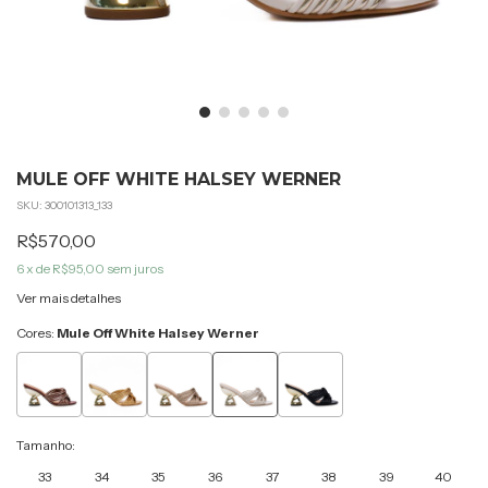
MULE OFF WHITE HALSEY WERNER
SKU:
300101313_133
R$570,00
6
x de
R$95,00
sem juros
Ver mais detalhes
Cores:
Mule Off White Halsey Werner
Tamanho:
33
34
35
36
37
38
39
40