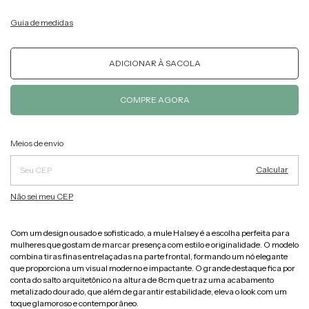
Guia de medidas
Alterar CEP
Entregas para o CEP:
Meios de envio
Calcular
Não sei meu CEP
Com um design ousado e sofisticado, a mule Halsey
é a escolha perfeita para
mulheres que gostam de marcar presença com estilo e originalidade. O modelo
combina tiras finas entrelaçadas na parte frontal, formando um nó elegante
que proporciona um visual moderno e impactante. O grande destaque fica por
conta do salto arquitetônico na altura de 8cm que traz uma acabamento
metalizado dourado, que além de garantir estabilidade, eleva o look com um
toque glamoroso e contemporâneo.