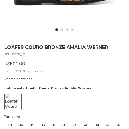
LOAFER COURO BRONZE AMÁLIA WERNER
SKU:
129018_133
R$590,00
6
x de
R$98,33
sem juros
Ver mais detalhes
loafer amália:
Loafer Couro Bronze Amália Werner
Tamanho:
33
34
35
36
37
38
39
40
41
42
43