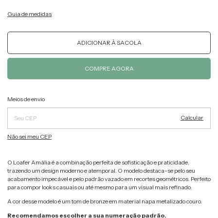
Guia de medidas
Alterar CEP
Entregas para o CEP:
Meios de envio
Calcular
Não sei meu CEP
O Loafer Amália é a combinação perfeita de sofisticação e praticidade,
trazendo um design moderno e atemporal. O modelo destaca-se pelo seu
acabamento impecável e pelo padrão vazado em recortes geométricos. Perfeito
para compor looks casuais ou até mesmo para um visual mais refinado.
A cor desse modelo é um tom de bronze em material napa metalizado couro.
Recomendamos escolher a sua numeração padrão.