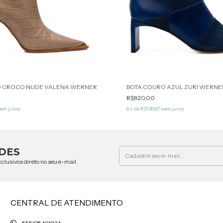
O CROCO NUDE VALENA WERNER
BOTA COURO AZUL ZURI WERNE
R$820,00
em juros
6
x de
R$136,67
sem juros
DES
clusivos direto no seu e-mail.
CENTRAL DE ATENDIMENTO