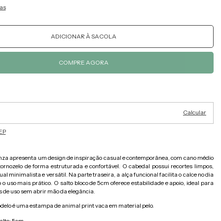
as
Alterar CEP
ra o CEP:
Calcular
EP
nza apresenta um design de inspiração casual e contemporânea, com cano médio
tornozelo de forma estruturada e confortável. O cabedal possui recortes limpos,
al minimalista e versátil. Na parte traseira, a alça funcional facilita o calce no dia
 o uso mais prático. O salto bloco de 5cm oferece estabilidade e apoio, ideal para
s de uso sem abrir mão da elegância.
delo é uma estampa de animal print vaca em material pelo.
alto: 5cm