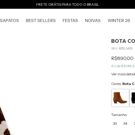
FRETE GRÁTIS PARA TODO O BRASIL
SAPATOS
BEST SELLERS
FESTAS
NOIVAS
WINTER 26
BOTA CO
SKU:
8252_3433
R$890,00
6
x de
R$148,3
Ver mais detal
Cores:
Bota C
Tamanho:
33
34