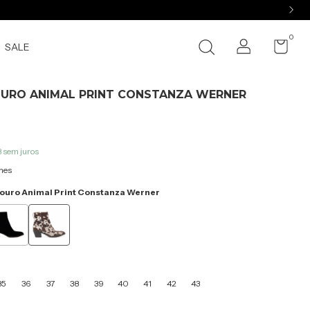
0
SALE
URO ANIMAL PRINT CONSTANZA WERNER
3
sem juros
hes
ouro Animal Print Constanza Werner
35
36
37
38
39
40
41
42
43