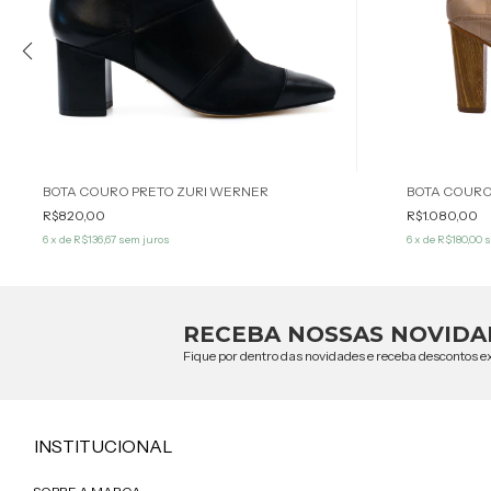
BOTA COURO PRETO ZURI WERNER
BOTA COUR
R$820,00
R$1.080,00
6
x de
R$136,67
sem juros
6
x de
R$180,00
s
RECEBA NOSSAS NOVIDA
Fique por dentro das novidades e receba descontos ex
INSTITUCIONAL