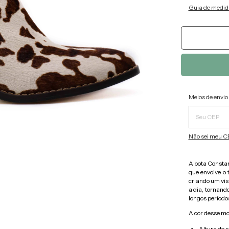
Guia de medid
Entregas pa
Meios de envio
Não sei meu C
A bota Consta
que envolve o 
criando um visu
a dia, tornando
longos período
A cor desse mo
Altura do s