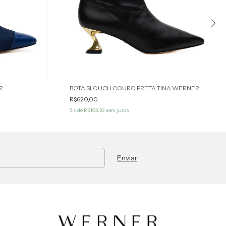
R
BOTA SLOUCH COURO PRETA TINA WERNER
R$620,00
6
x de
R$103,33
sem juros